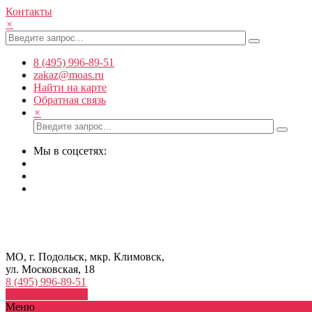
Контакты
×
8 (495) 996-89-51
zakaz@moas.ru
Найти на карте
Обратная связь
×
Мы в соцсетях:
МО, г. Подольск, мкр. Климовск,
ул. Московская, 18
8 (495) 996-89-51
Перезвоните мне
Меню