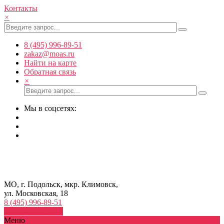
Контакты
×
8 (495) 996-89-51
zakaz@moas.ru
Найти на карте
Обратная связь
×
Мы в соцсетях:
МО, г. Подольск, мкр. Климовск,
ул. Московская, 18
8 (495) 996-89-51
Перезвоните мне
Меню