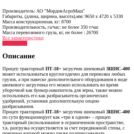
Производитель:
АО "МордовАгроМаш"
Габариты, (длина, ширина, высота),мм:
9650 х 4720 х 5330
Масса конструкционная, кг:
8700
Производительность, га/час:
не более 350 т/час
Масса перевозимого груза, кг, не более :
26700
Все характеристики
Узнать цену
Описание
Прицеп тракторный
ПТ-18
+ загрузчик шнековый
ЗШНС-400
может использоваться круглогодично для перевозки любых
грузов, а при навеске дополнительного оборудования в виде
шнекового загрузчика его можно использовать во время
уборочной как бункер-накопитель для зерна, также можно
использовать его как разбрасыватель органических
удобрений, установив дополнительную опцию
разбрасывания.
Прицеп тракторный
ПТ-18
+ загрузчик шнековый
ЗШНС-400
по сути
функционирует как «три в одном» – прицеп
тракторный (использование в ограниченном пространстве,
т.к. разгрузка осуществляется за счет передвижной стены, с
помощью которой можно также подпрессовывать