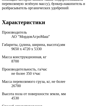
перевозимую зелёную массу), бункер-накопитель и
разбрасыватель органических удобрений
Характеристики
Производитель
АО "МордовАгроМаш"
Габариты, (длина, ширина, высота),мм
9650 х 4720 х 5330
Масса конструкционная, кг
8700
Производительность, га/час
не более 350 т/час
Масса перевозимого груза, кг, не более
26700
Высота пола от поверхности земли, мм
4530