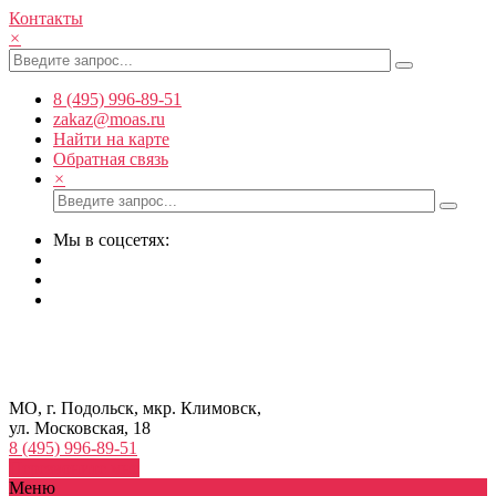
Контакты
×
8 (495) 996-89-51
zakaz@moas.ru
Найти на карте
Обратная связь
×
Мы в соцсетях:
МО, г. Подольск, мкр. Климовск,
ул. Московская, 18
8 (495) 996-89-51
Перезвоните мне
Меню