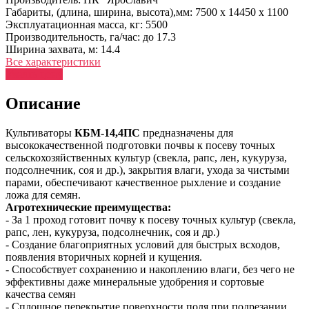
Габариты, (длина, ширина, высота),мм:
7500 х 14450 х 1100
Эксплуатационная масса, кг:
5500
Производительность, га/час:
до 17.3
Ширина захвата, м:
14.4
Все характеристики
Узнать цену
Описание
Культиваторы
КБМ-14,4ПC
предназначены для
высококачественной подготовки почвы к посеву точных
сельскохозяйственных культур (свекла, рапс, лен, кукуруза,
подсолнечник, соя и др.), закрытия влаги, ухода за чистыми
парами, обеспечивают качественное рыхление и создание
ложа для семян.
Агротехнические преимущества:
- За 1 проход готовит почву к посеву точных культур (свекла,
рапс, лен, кукуруза, подсолнечник, соя и др.)
- Создание благоприятных условий для быстрых всходов,
появления вторичных корней и кущения.
- Способствует сохранению и накоплению влаги, без чего не
эффективны даже минеральные удобрения и сортовые
качества семян
- Сплошное перекрытие поверхности поля при подрезании