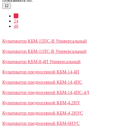
Показывать по:
12
12
24
48
Культиватор КБМ-15ПС-В Универсальный
Культиватор КБМ-11ПС-В Универсальный
Культиватор КБМ-8-4П Универсальный
Культиватор предпосевной КБМ-14,4П
Культиватор предпосевной КБМ-14,4ПС
Культиватор предпосевной КБМ-14,4ПС-4Д
Культиватор предпосевной КБМ-4.2НУ
Культиватор предпосевной КБМ-4,2НУС
Культиватор предпосевной КБМ-6НУС