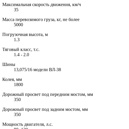
Максимальная скорость движения, км/ч
35
Масса перевозимого груза, кг, не более
5000
Погрузочная высота, м
1.3
Тяговый класс, т.с.
1.4 - 2.0
Шины
13,075/16 модели ВЛ-38
Колея, мм
1800
Дорожный просвет под передним мостом, мм
350
Дорожный просвет под задним мостом, мм
350
Мощность двигателя, л.с.