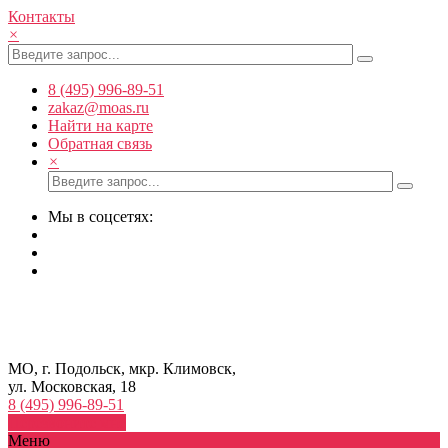
Контакты
×
8 (495) 996-89-51
zakaz@moas.ru
Найти на карте
Обратная связь
×
Мы в соцсетях:
МО, г. Подольск, мкр. Климовск,
ул. Московская, 18
8 (495) 996-89-51
Перезвоните мне
Меню