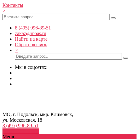
Контакты
×
8 (495) 996-89-51
zakaz@moas.ru
Найти на карте
Обратная связь
×
Мы в соцсетях:
МО, г. Подольск, мкр. Климовск,
ул. Московская, 18
8 (495) 996-89-51
Перезвоните мне
Меню