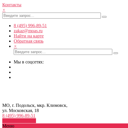
Контакты
×
8 (495) 996-89-51
zakaz@moas.ru
Найти на карте
Обратная связь
×
Мы в соцсетях:
МО, г. Подольск, мкр. Климовск,
ул. Московская, 18
8 (495) 996-89-51
Перезвоните мне
Меню