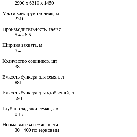
2990 х 6310 х 1450
Масса конструкционная, кг
2310
Производительность, га/час
5.4 - 6.5
Ширина захвата, м
5.4
Количество сошников, шт
38
Емкость бункера для семян, л
881
Емкость бункера для удобрений, л
593
Глубина заделки семян, см
0 15
Норма высева семян, кг/га
30 - 400 по зерновым