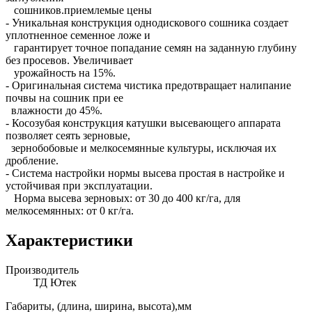
сошников.приемлемые цены
- Уникальная конструкция однодискового сошника создает
уплотненное семенное ложе и
гарантирует точное попадание семян на заданную глубину
без просевов. Увеличивает
урожайность на 15%.
- Оригинальная система чистика предотвращает налипание
почвы на сошник при ее
влажности до 45%.
- Косозубая конструкция катушки высевающего аппарата
позволяет сеять зерновые,
зернобобовые и мелкосемянные культуры, исключая их
дробление.
- Система настройки нормы высева простая в настройке и
устойчивая при эксплуатации.
Норма высева зерновых: от 30 до 400 кг/га, для
мелкосемянных: от 0 кг/га.
Характеристики
Производитель
ТД Ютек
Габариты, (длина, ширина, высота),мм