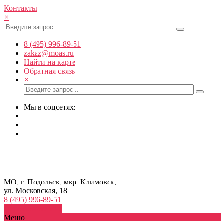
Контакты
×
8 (495) 996-89-51
zakaz@moas.ru
Найти на карте
Обратная связь
×
Мы в соцсетях:
МО, г. Подольск, мкр. Климовск,
ул. Московская, 18
8 (495) 996-89-51
Перезвоните мне
Меню