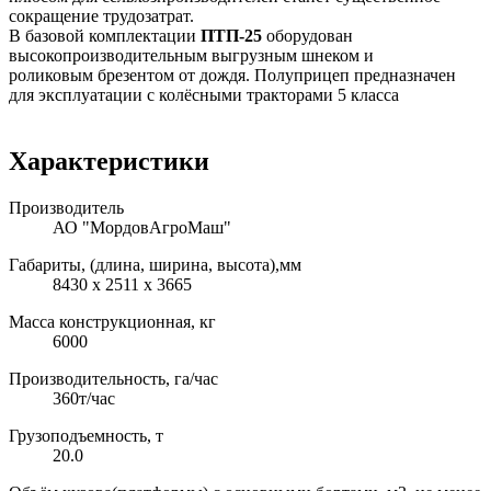
сокращение трудозатрат.
В базовой комплектации
П
ТП-25
оборудован
высокопроизводительным выгрузным шнеком и
роликовым брезентом от дождя. Полуприцеп предназначен
для эксплуатации с колёсными тракторами 5 класса
Характеристики
Производитель
АО "МордовАгроМаш"
Габариты, (длина, ширина, высота),мм
8430 х 2511 х 3665
Масса конструкционная, кг
6000
Производительность, га/час
360т/час
Грузоподъемность, т
20.0