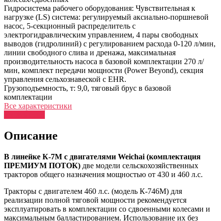
Гидросистема рабочего оборудования:
Чувствительная к
нагрузке (LS) система: регулируемый аксиально-поршневой
насос, 5-секционный распределитель с
электрогидравлическим управлением, 4 пары свободных
выводов (гидролиний) с регулированием расхода 0-120 л/мин,
линии свободного слива и дренажа, максимальная
производительность насоса в базовой комплектации 270 л/
мин, комплект передачи мощности (Power Beyond), секция
управления сельхознавеской с ЕНR.
Грузоподъемность, т:
9,0, тяговый брус в базовой
комплектации
Все характеристики
Узнать цену
Описание
В линейке К-7М с двигателями Weichai (комплектация
ПРЕМИУМ ПОТОК)
две модели сельскохозяйственных
тракторов общего назначения мощностью от 430 и 460 л.с.
Тракторы с двигателем 460 л.с. (модель К-746М) для
реализации полной тяговой мощности рекомендуется
эксплуатировать в комплектации со сдвоенными колесами и
максимальным балластированием. Использование их без