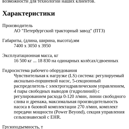
возможности для технологий наших клиентов.
Характеристики
Производитель
АО "Петербургский тракторный завод" (ПТЗ)
Габариты, (длина, ширина, высота),мм
7400 х 3050 х 3950
Эксплуатационная масса, кг
16 500 кг ... 18 830 на одинарных колёсах/сдвоенных
Гидросистема рабочего оборудования
Чувствительная к нагрузке (LS) система: регулируемый
аксиально-поршневой насос, 5-секционный
распределитель с электрогидравлическим управлением,
4 пары свободных выводов (гидролиний) с
регулированием расхода 0-120 л/мин, линии свободного
слива и дренажа, максимальная производительность
насоса в базовой комплектации 270 л/мин, комплект
передачи мощности (Power Beyond), секция управления
сельхознавеской с ЕНR.
Грузоподъемность, т