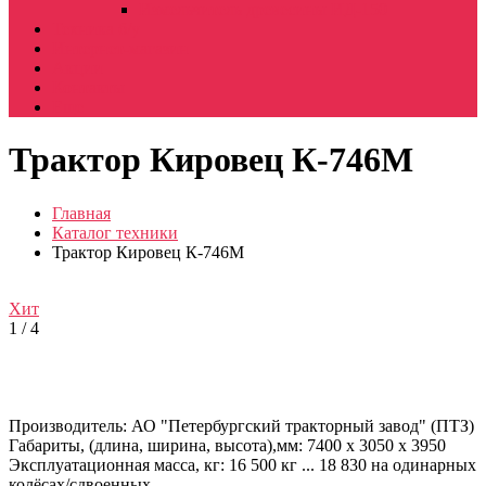
Измельчитель древесины ИД-150
Техника б/у
Интернет-магазин
Акции
Контакты
Еще
Трактор Кировец К-746М
Главная
Каталог техники
Трактор Кировец К-746М
Хит
1
/
4
Производитель:
АО "Петербургский тракторный завод" (ПТЗ)
Габариты, (длина, ширина, высота),мм:
7400 х 3050 х 3950
Эксплуатационная масса, кг:
16 500 кг ... 18 830 на одинарных
колёсах/сдвоенных