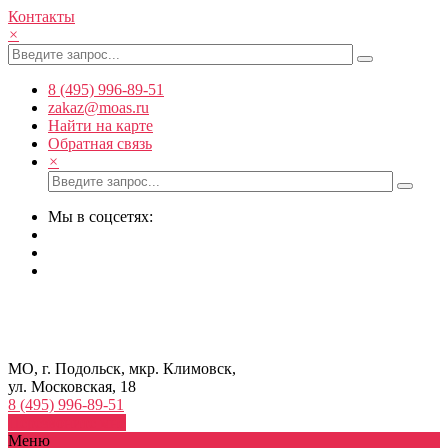
Контакты
×
8 (495) 996-89-51
zakaz@moas.ru
Найти на карте
Обратная связь
×
Мы в соцсетях:
МО, г. Подольск, мкр. Климовск,
ул. Московская, 18
8 (495) 996-89-51
Перезвоните мне
Меню