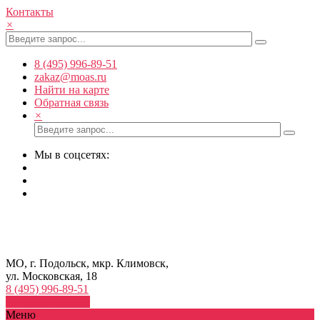
Контакты
×
8 (495) 996-89-51
zakaz@moas.ru
Найти на карте
Обратная связь
×
Мы в соцсетях:
МО, г. Подольск, мкр. Климовск,
ул. Московская, 18
8 (495) 996-89-51
Перезвоните мне
Меню