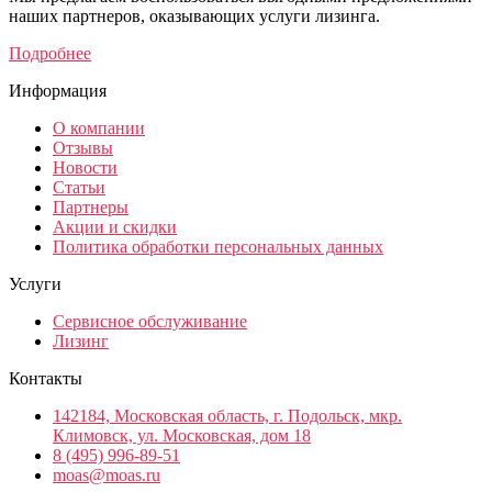
наших партнеров, оказывающих услуги лизинга.
Подробнее
Информация
О компании
Отзывы
Новости
Статьи
Партнеры
Акции и скидки
Политика обработки персональных данных
Услуги
Сервисное обслуживание
Лизинг
Контакты
142184, Московская область, г. Подольск, мкр.
Климовск, ул. Московская, дом 18
8 (495) 996-89-51
moas@moas.ru